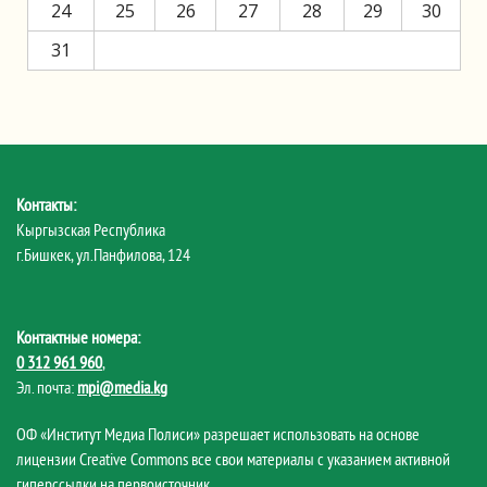
24
25
26
27
28
29
30
31
Контакты:
Кыргызская Республика
г.Бишкек, ул.Панфилова, 124
Контактные номера:
0 312 961 960
,
Эл. почта:
mpi@media.kg
ОФ «Институт Медиа Полиси» разрешает использовать на основе
лицензии Creative Commons все свои материалы с указанием активной
гиперссылки на первоисточник.