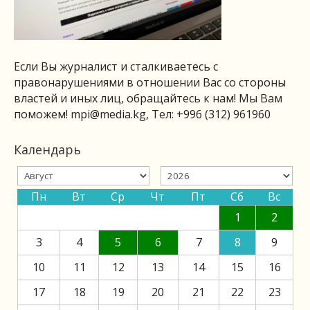
Если Вы журналист и сталкиваетесь с
правонарушениями в отношении Вас со стороны
властей и иных лиц, обращайтесь к нам! Мы Вам
поможем!
mpi@media.kg
, Тел: +996 (312) 961960
Календарь
Пн
Вт
Ср
Чт
Пт
Сб
Вс
1
2
3
4
5
6
7
8
9
10
11
12
13
14
15
16
17
18
19
20
21
22
23