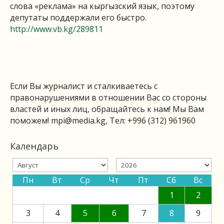
слова «реклама» на кыргызский язык, поэтому
депутаты поддержали его быстро.
http://www.vb.kg/289811
Если Вы журналист и сталкиваетесь с
правонарушениями в отношении Вас со стороны
властей и иных лиц, обращайтесь к нам! Мы Вам
поможем!
mpi@media.kg
, Тел: +996 (312) 961960
Календарь
Пн
Вт
Ср
Чт
Пт
Сб
Вс
1
2
3
4
5
6
7
8
9