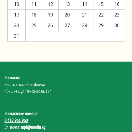
10
11
12
13
14
15
16
17
18
19
20
21
22
23
24
25
26
27
28
29
30
31
Контакты:
Кыргызская Республика
г.Бишкек, ул.Панфилова, 124
Контактные номера:
0 312 961 960
,
Эл. почта:
mpi@media.kg