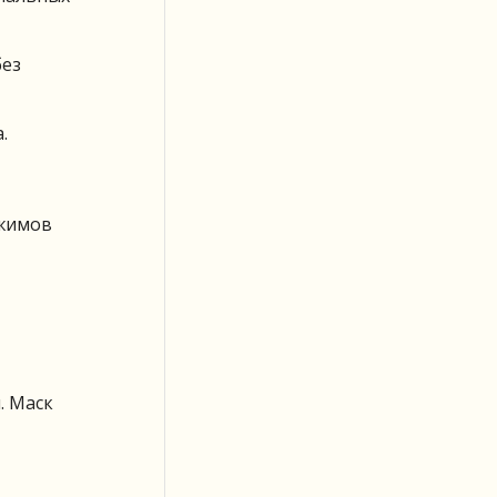
без
.
ежимов
. Маск