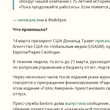
«Вокруг нашей компании с 75-летней историе
«Пока продолжайте работать». Если появятся
—
написала
она в Фейсбуке.
Что произошло?
14 марта президент США Дональд Трамп
приказ
Агентство США по глобальным медиа (USAGM), к
Европа/Радио Свобода».
В течение недели, то есть до 21 марта, руковод
по вопросам управления и бюджету отчет, подт
Через несколько часов после издания указа жур
говорится о прекращении финансирования «Ради
этом издание «Голос Америки» приостановило с
отпуск.
Пресс-служба Белого дома
выпустила
сообщение, 
обвинив радиостанцию в «радикальной пропаган