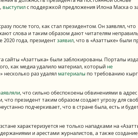
ления в должность президента на постоянной основе
,
выступил
с поддержкой предложения Илона Маска о 
азу после того, как стал президентом. Он заявлял, что
ажают слова и таким образом дают читателям неправил
е 2020 года, президент
заявил
, что в «Азаттыке» были 
та сайты «Азаттыка» были заблокированы. Порталы изд
того, как медиа удалило материал, который
не
» несколько раз удалял
материалы
по требованию кырг
заявляли
, что сильно обеспокоены обвинениями в адрес
, что президент таким образом создает угрозу для сво
неустанно подчеркивает, что в стране была, есть и буде
стане характеризуется не только нападками на «Азатты
адержаниями и арестами журналистов, а также создани