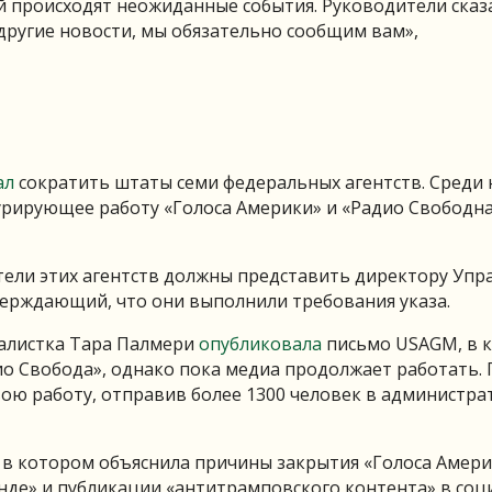
й происходят неожиданные события. Руководители сказ
 другие новости, мы обязательно сообщим вам»,
ал
сократить штаты семи федеральных агентств. Среди 
урирующее работу «Голоса Америки» и «Радио Свободн
ители этих агентств должны представить директору Упр
верждающий, что они выполнили требования указа.
налистка Тара Палмери
опубликовала
письмо USAGM, в 
о Свобода», однако пока медиа продолжает работать.
вою работу, отправив более 1300 человек в администр
в котором объяснила причины закрытия «Голоса Амери
де» и публикации «антитрамповского контента» в со