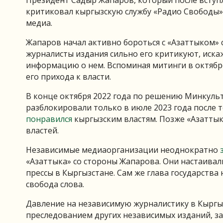
Президент Садыр Жапаров, который после вступ
критиковал кыргызскую службу «Радио Свободы»
медиа.
Жапаров начал активно бороться с «Азаттыком» ср
журналисты издания сильно его критикуют, иск
информацию о нем. Вспоминая митинги в октябр
его прихода к власти.
В конце октября 2022 года по решению Минкуль
разблокировали только в июле 2023 года после 
понравился
кыргызским властям. Позже «Азаттык
властей.
Независимые медиаорганизации неоднократно
«Азаттыка» со стороны Жапарова. Они настаивали
прессы в Кыргызстане. Сам же глава государства 
свобода слова.
Давление на независимую журналистику в Кыргыз
преследованием других независимых изданий, з