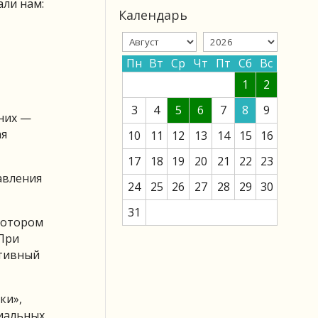
али нам:
Календарь
Пн
Вт
Ср
Чт
Пт
Сб
Вс
1
2
3
4
5
6
7
8
9
них —
ая
10
11
12
13
14
15
16
17
18
19
20
21
22
23
авления
24
25
26
27
28
29
30
31
котором
 При
ативный
ки»,
циальных