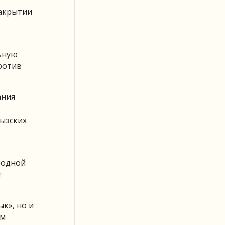
закрытии
ьную
против
ания
ызских
бодной
т
к», но и
ем