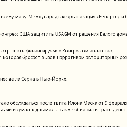
всему миру. Международная организация «Репортеры 
Конгресс США защитить USAGM от решения Белого дома
спотрошить финансируемое Конгрессом агентство,
 которая бросает вызов нарративам авторитарных р
ес де ла Серна в Нью-Йорке.
ало обсуждаться после твита Илона Маска от 9 февраля
ыми и сумасшедшими», а также обвинил в трате денег