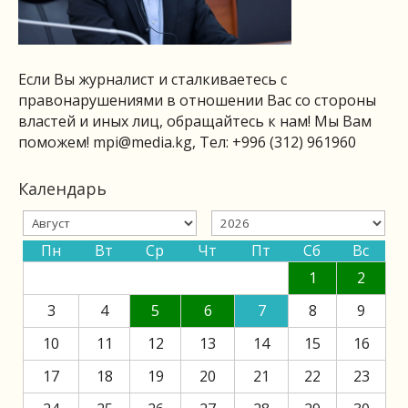
Если Вы журналист и сталкиваетесь с
правонарушениями в отношении Вас со стороны
властей и иных лиц, обращайтесь к нам! Мы Вам
поможем!
mpi@media.kg
, Тел: +996 (312) 961960
Календарь
Пн
Вт
Ср
Чт
Пт
Сб
Вс
1
2
3
4
5
6
7
8
9
10
11
12
13
14
15
16
17
18
19
20
21
22
23