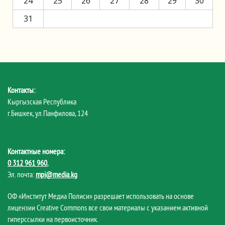
24
25
26
27
28
29
30
31
Контакты:
Кыргызская Республика
г.Бишкек, ул.Панфилова, 124
Контактные номера:
0 312 961 960
,
Эл. почта:
mpi@media.kg
ОФ «Институт Медиа Полиси» разрешает использовать на основе
лицензии Creative Commons все свои материалы с указанием активной
гиперссылки на первоисточник.