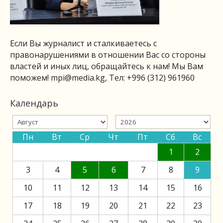
Если Вы журналист и сталкиваетесь с
правонарушениями в отношении Вас со стороны
властей и иных лиц, обращайтесь к нам! Мы Вам
поможем!
mpi@media.kg
, Тел: +996 (312) 961960
Календарь
Пн
Вт
Ср
Чт
Пт
Сб
Вс
1
2
3
4
5
6
7
8
9
10
11
12
13
14
15
16
17
18
19
20
21
22
23