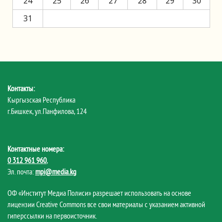
24
25
26
27
28
29
30
31
Контакты:
Кыргызская Республика
г.Бишкек, ул.Панфилова, 124
Контактные номера:
0 312 961 960
,
Эл. почта:
mpi@media.kg
ОФ «Институт Медиа Полиси» разрешает использовать на основе
лицензии Creative Commons все свои материалы с указанием активной
гиперссылки на первоисточник.