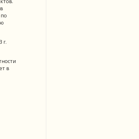
ктов.
 в
 по
аю
 г.
тности
ет в