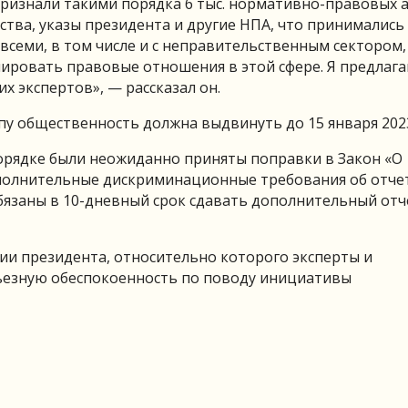
ризнали такими порядка 6 тыс. нормативно-правовых а
тва, указы президента и другие НПА, что принимались
 всеми, в том числе и с неправительственным сектором,
лировать правовые отношения в этой сфере. Я предлаг
х экспертов», — рассказал он.
пу общественность должна выдвинуть до 15 января 2023
орядке были неожиданно приняты поправки в Закон «О
полнительные дискриминационные требования об отче
бязаны в 10-дневный срок сдавать дополнительный отч
ии президента, относительно которого эксперты и
ьезную обеспокоенность по поводу инициативы