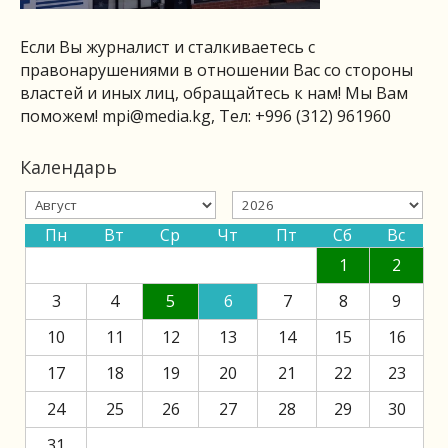
Если Вы журналист и сталкиваетесь с
правонарушениями в отношении Вас со стороны
властей и иных лиц, обращайтесь к нам! Мы Вам
поможем!
mpi@media.kg
, Тел: +996 (312) 961960
Календарь
Пн
Вт
Ср
Чт
Пт
Сб
Вс
1
2
3
4
5
6
7
8
9
10
11
12
13
14
15
16
17
18
19
20
21
22
23
24
25
26
27
28
29
30
31