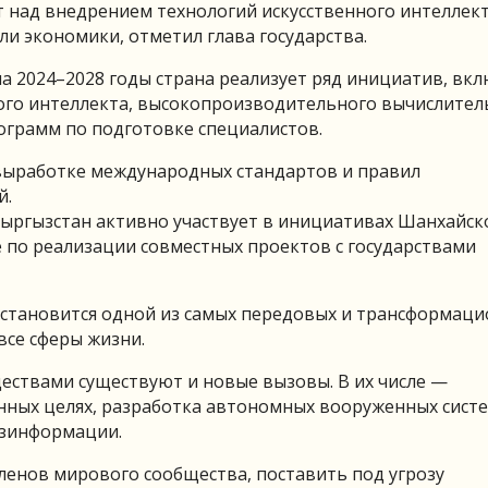
т над внедрением технологий искусственного интеллек
ли экономики, отметил глава государства.
 2024–2028 годы страна реализует ряд инициатив, вкл
ого интеллекта, высокопроизводительного вычислител
ограмм по подготовке специалистов.
выработке международных стандартов и правил
й.
 Кыргызстан активно участвует в инициативах Шанхайск
 по реализации совместных проектов с государствами
т становится одной из самых передовых и трансформац
все сферы жизни.
ществами существуют и новые вызовы. В их числе —
нных целях, разработка автономных вооруженных систе
езинформации.
ленов мирового сообщества, поставить под угрозу