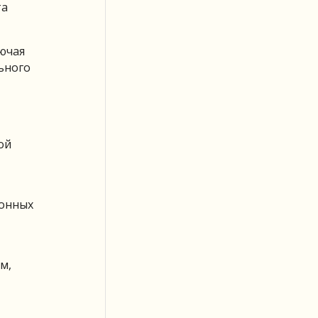
та
ючая
ьного
ой
ионных
м,