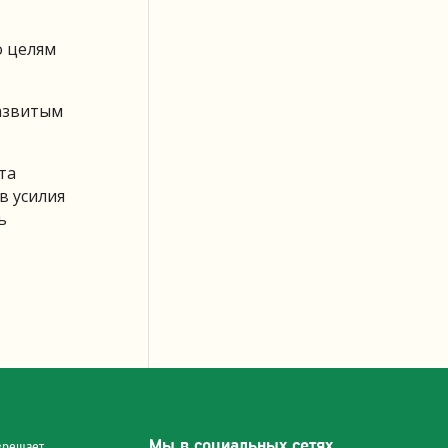
о целям
развитым
та
в усилия
ь
Мы в социальных сетях
зрешает