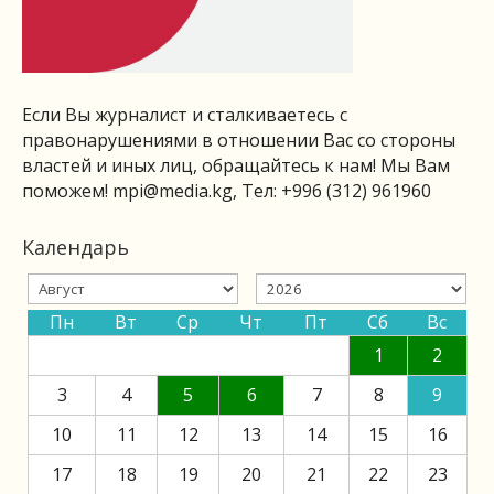
Если Вы журналист и сталкиваетесь с
правонарушениями в отношении Вас со стороны
властей и иных лиц, обращайтесь к нам! Мы Вам
поможем!
mpi@media.kg
, Тел: +996 (312) 961960
Календарь
Пн
Вт
Ср
Чт
Пт
Сб
Вс
1
2
3
4
5
6
7
8
9
10
11
12
13
14
15
16
17
18
19
20
21
22
23