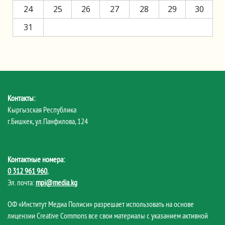
24
25
26
27
28
29
30
31
Контакты:
Кыргызская Республика
г.Бишкек, ул.Панфилова, 124
Контактные номера:
0 312 961 960
,
Эл. почта:
mpi@media.kg
ОФ «Институт Медиа Полиси» разрешает использовать на основе
лицензии Creative Commons все свои материалы с указанием активной