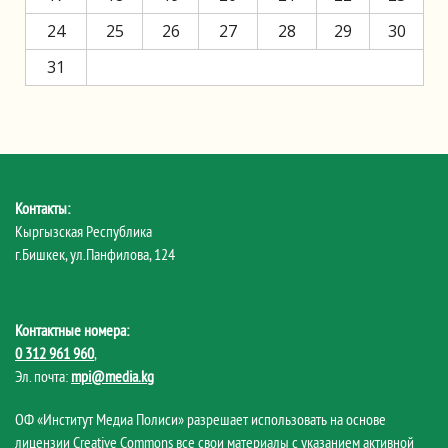
24
25
26
27
28
29
30
31
Контакты:
Кыргызская Республика
г.Бишкек, ул.Панфилова, 124
Контактные номера:
0 312 961 960
,
Эл. почта:
mpi@media.kg
ОФ «Институт Медиа Полиси» разрешает использовать на основе
лицензии Creative Commons все свои материалы с указанием активной