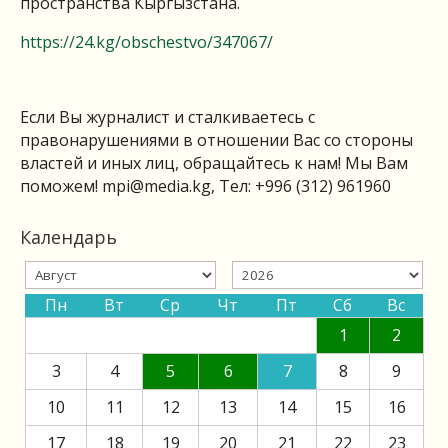
пространства Кыргызстана.
https://24.kg/obschestvo/347067/
Если Вы журналист и сталкиваетесь с
правонарушениями в отношении Вас со стороны
властей и иных лиц, обращайтесь к нам! Мы Вам
поможем!
mpi@media.kg
, Тел: +996 (312) 961960
Календарь
Пн
Вт
Ср
Чт
Пт
Сб
Вс
1
2
3
4
5
6
7
8
9
10
11
12
13
14
15
16
17
18
19
20
21
22
23