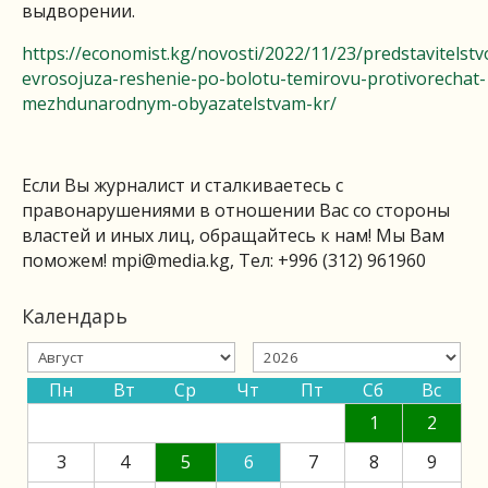
выдворении.
https://economist.kg/novosti/2022/11/23/predstavitelstv
evrosojuza-reshenie-po-bolotu-temirovu-protivorechat-
mezhdunarodnym-obyazatelstvam-kr/
Если Вы журналист и сталкиваетесь с
правонарушениями в отношении Вас со стороны
властей и иных лиц, обращайтесь к нам! Мы Вам
поможем!
mpi@media.kg
, Тел: +996 (312) 961960
Календарь
Пн
Вт
Ср
Чт
Пт
Сб
Вс
1
2
3
4
5
6
7
8
9