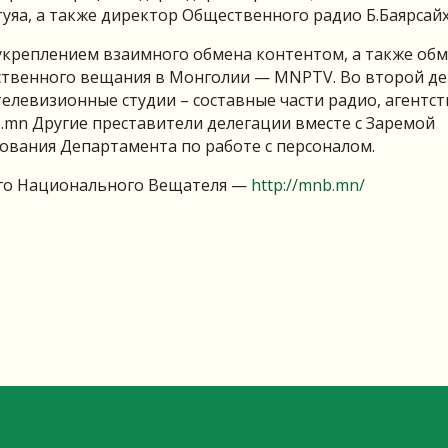
яа, а также директор Общественного радио Б.Баярсайх
 укреплением взаимного обмена контентом, а также об
ственного вещания в Монголии — MNPTV. Во второй д
телевизионные студии – составные части радио, агентст
mn Другие преставители делегации вместе с Заремой
вания Департамента по работе с персоналом.
ого Национального Вещателя —
http://mnb.mn/