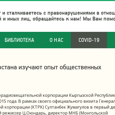
 и сталкиваетесь с правонарушениями в отно
й и иных лиц, обращайтесь к нам! Мы Вам пом
БИБЛИОТЕКА
О НАС
COVID-19
стана изучают опыт общественных
ерадиовещательной корпорации Кыргызской Республи
015 года. В рамках своего официального визита Генера
 корпорации (КТРК) Султанбек Жумагулов в первый д
ый режиссер Ц.Оюндарь, директор МНБ (Монгольской