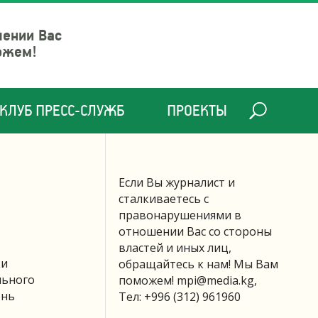
шении Вас
ожем!
КЛУБ ПРЕСС-СЛУЖБ
ПРОЕКТЫ
Если Вы журналист и
сталкиваетесь с
правонарушениями в
отношении Вас со стороны
властей и иных лиц,
ки
обращайтесь к нам! Мы Вам
льного
поможем!
mpi@media.kg
,
ень
Тел: +996 (312) 961960