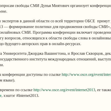
вопросам свободы СМИ Дунья Миятович организует конференци
Вене.
 и экспертов в данной области со всей территории ОБСЕ примут 
013 — формирование политики для продвижения свободы СМИ»,
ы онлайновых СМИ. Программа конференции включает проведени
гу вопросов, относящихся к области свободы слова в онлайнов
о будущего авторских прав в онлайн-ресурсах.
та Университета Джорджа Вашингтона, и Ярослав Скворцов, дек
осударственного института международных отношений, выступя
ии.
ы конференции доступны по ссылке
http://www.osce.org/event/inte
м языке).
 времени по ссылке
http://www.osce.org/event/internet2013
, ее так
e
, хэштэг #Internet2013.