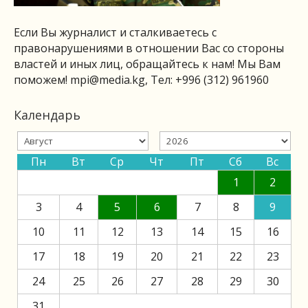
Если Вы журналист и сталкиваетесь с
правонарушениями в отношении Вас со стороны
властей и иных лиц, обращайтесь к нам! Мы Вам
поможем!
mpi@media.kg
, Тел: +996 (312) 961960
Календарь
Пн
Вт
Ср
Чт
Пт
Сб
Вс
1
2
3
4
5
6
7
8
9
10
11
12
13
14
15
16
17
18
19
20
21
22
23
24
25
26
27
28
29
30
31