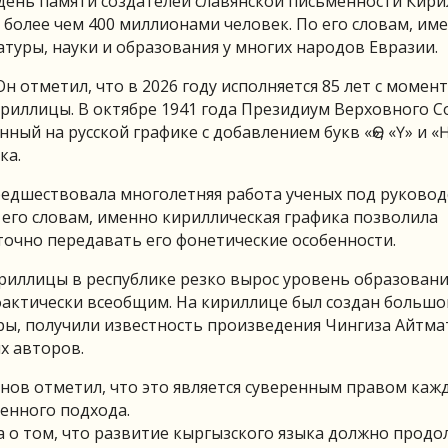
 день памяти создателей славянской письменности Кири
 более чем 400 миллионами человек. По его словам, им
туры, науки и образования у многих народов Евразии.
н отметил, что в 2026 году исполняется 85 лет с момен
риллицы. В октябре 1941 года Президиум Верховного С
ый на русской графике с добавлением букв «Ө», «Ү» и «
ка.
предшествовала многолетняя работа ученых под руково
его словам, именно кириллическая графика позволила
точно передавать его фонетические особенности.
ириллицы в республике резко вырос уровень образования
 фактически всеобщим. На кириллице был создан большо
ры, получили известность произведения Чингиза Айтма
х авторов.
нов отметил, что это является суверенным правом каж
енного подхода.
 о том, что развитие кыргызского языка должно продо