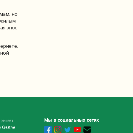
мам, но
пожилым
ая эпос
ернете.
жной
Мы в социальных сетях
зрешает
 Creative