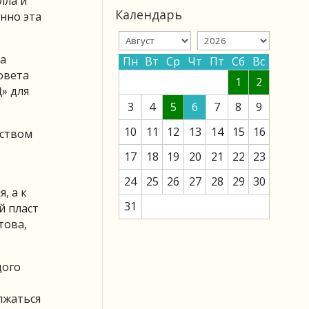
лла и
Календарь
енно эта
та
Пн
Вт
Ср
Чт
Пт
Сб
Вс
овета
1
2
Ң» для
3
4
5
6
7
8
9
10
11
12
13
14
15
16
дством
17
18
19
20
21
22
23
24
25
26
27
28
29
30
, а к
31
й пласт
това,
дого
лжаться