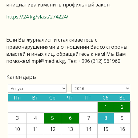
инициатива изменить профильный закон.
https://24.kg/vlast/274224/
Если Вы журналист и сталкиваетесь с
правонарушениями в отношении Вас со стороны
властей и иных лиц, обращайтесь к нам! Мы Вам
поможем!
mpi@media.kg
, Тел: +996 (312) 961960
Календарь
Пн
Вт
Ср
Чт
Пт
Сб
Вс
1
2
3
4
5
6
7
8
9
10
11
12
13
14
15
16