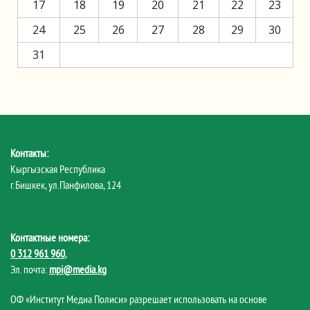
17
18
19
20
21
22
23
24
25
26
27
28
29
30
31
Контакты:
Кыргызская Республика
г.Бишкек, ул.Панфилова, 124
Контактные номера:
0 312 961 960
,
Эл. почта:
mpi@media.kg
ОФ «Институт Медиа Полиси» разрешает использовать на основе