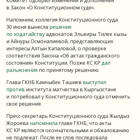
Комитет одобрил изменения и дополнения
в Закон «О Конституционном суде».
Напомним, коллегия Конституционного суда
30 июня вынесла
решение
по ходатайству
адвокатов Эльвиры Тилек кызы
и Айнуры Осмоналиевой, представляющих
интересы Алтын Капаловой, о проверке
соответствия Закона «Об актах гражданского
состояния» Конституции. Позже КС КР
дал
разъяснения
по принятому решению.
Глава ГКНБ Камчыбек Ташиев
выступил
против
института матчества в Кыргызстане
и потребовал у Конституционного суда отменить
свое решение.
Пресс-секретарь Конституционного суда Жылдыз
Жороева
напомнила
главе ГКНБ, что акты
КС КР являются окончательными и обжалованию
не подлежат. После ее слов последовала