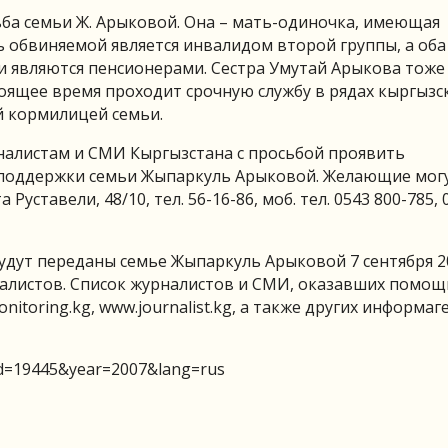
ба семьи Ж. Арыковой. Она – мать-одиночка, имеющая
ь обвиняемой является инвалидом второй группы, а оба
и являются пенсионерами. Сестра Умутай Арыкова тоже
тоящее время проходит срочную службу в рядах кыргызс
й кормилицей семьи.
рналистам и СМИ Кыргызстана с просьбой проявить
 поддержки семьи Жыпаркуль Арыковой. Желающие мог
уставели, 48/10, тел. 56-16-86, моб. тел. 0543 800-785, 
удут переданы семье Жыпаркуль Арыковой 7 сентября 2
алистов. Список журналистов и СМИ, оказавших помощь
toring.kg, www.journalist.kg, а также других информаг
?id=19445&year=2007&lang=rus