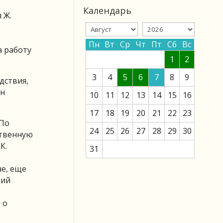
Календарь
 Ж.
Пн
Вт
Ср
Чт
Пт
Сб
Вс
а работу
1
2
3
4
5
6
7
8
9
дствия,
ен
10
11
12
13
14
15
16
17
18
19
20
21
22
23
 По
24
25
26
27
28
29
30
ственную
К.
31
не, еще
ний
 о