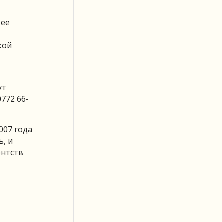
 ее
кой
ут
0772 66-
007 года
, и
ентств