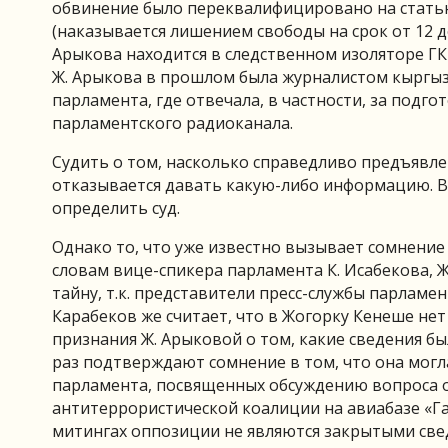
обвинение было переквалифицировано на статью
(наказывается лишением свободы на срок от 12 д
Арыкова находится в следственном изоляторе ГК
Ж. Арыкова в прошлом была журналистом кыргызс
парламента, где отвечала, в частности, за подго
парламентского радиоканала.
Судить о том, насколько справедливо предъявленн
отказывается давать какую-либо информацию. В
определить суд.
Однако то, что уже известно вызывает сомнение
словам вице-спикера парламента К. Исабекова, 
тайну, т.к. представители пресс-службы парламе
Карабеков же считает, что в Жогорку Кенеше не
признания Ж. Арыковой о том, какие сведения б
раз подтверждают сомнение в том, что она мог
парламента, посвященных обсуждению вопроса 
антитеррористической коалиции на авиабазе «Г
митингах оппозиции не являются закрытыми све