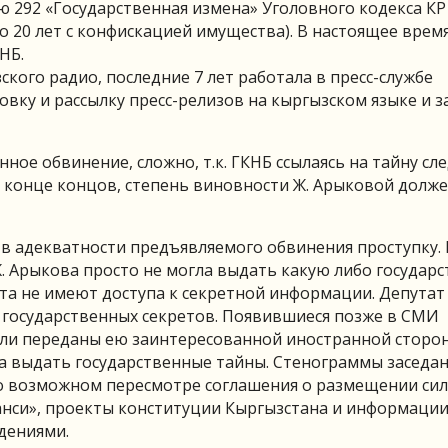
 292 «Государственная измена» Уголовного кодекса КР
о 20 лет с конфискацией имущества). В настоящее время
НБ.
кого радио, последние 7 лет работала в пресс-службе
товку и рассылку пресс-релизов на кыргызском языке и з
ое обвинение, сложно, т.к. ГКНБ ссылаясь на тайну сле
 конце концов, степень виновности Ж. Арыковой долж
 в адекватности предъявляемого обвинения проступку.
Ж. Арыкова просто не могла выдать какую либо государ
нта не имеют доступа к секретной информации. Депутат 
т государственных секретов. Появившиеся позже в СМИ
ыли переданы ею заинтересованной иностранной сторо
ла выдать государственные тайны. Стенограммы заседа
о возможном пересмотре соглашения о размещении сил
анси», проекты конституции Кыргызстана и информации
дениями.