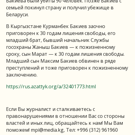
Бакиева были убиты 90 человек. Позже Бакиев с
семьей покинул страну и получил убежище в
Беларуси.
В Кыргызстане Курманбек Бакиев заочно
приговорен к 30 годам лишения свободы, его
младший брат, бывший начальник Службы
госохраны Жаныш Бакиев — к пожизненному
сроку, сын Марат — к 30 годам лишения свободы.
Младший сын Максим Бакиев обвинен в ряде
преступлений и тоже приговорен к пожизненному
заключению.
https://rus.azattyk.org/a/32401773.html
Если Вы журналист и сталкиваетесь с
правонарушениями в отношении Вас со стороны
властей и иных лиц, обращайтесь к нам! Мы Вам
поможем!
mpi@media.kg
, Тел: +996 (312) 961960