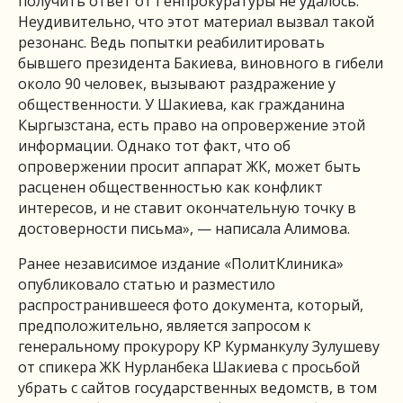
получить ответ от Генпрокуратуры не удалось.
Неудивительно, что этот материал вызвал такой
резонанс. Ведь попытки реабилитировать
бывшего президента Бакиева, виновного в гибели
около 90 человек, вызывают раздражение у
общественности. У Шакиева, как гражданина
Кыргызстана, есть право на опровержение этой
информации. Однако тот факт, что об
опровержении просит аппарат ЖК, может быть
расценен общественностью как конфликт
интересов, и не ставит окончательную точку в
достоверности письма», — написала Алимова.
Ранее независимое издание «ПолитКлиника»
опубликовало статью и разместило
распространившееся
фото документа, который,
предположительно, является запросом к
генеральному прокурору КР Курманкулу Зулушеву
от спикера ЖК Нурланбека Шакиева с просьбой
убрать с сайтов государственных ведомств, в том