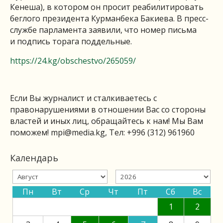
Кенеша), в котором он просит реабилитировать
беглого президента Курманбека Бакиева. В пресс-
службе парламента заявили, что номер письма
и подпись торага поддельные.
https://24.kg/obschestvo/265059/
Если Вы журналист и сталкиваетесь с
правонарушениями в отношении Вас со стороны
властей и иных лиц, обращайтесь к нам! Мы Вам
поможем!
mpi@media.kg
, Тел: +996 (312) 961960
Календарь
Пн
Вт
Ср
Чт
Пт
Сб
Вс
1
2