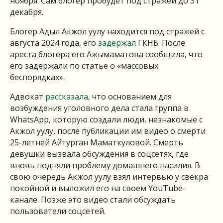
ноября. Сам блогер пробудет под стражей до 31
декабря.
Блогер Адыл Акжол уулу находится под стражей с
августа 2024 года, его
задержал
ГКНБ. После
ареста блогера его Ажымаматова сообщила, что
его задержали по статье о «массовых
беспорядках».
Адвокат
рассказала
, что основанием для
возбуждения уголовного дела стала группа в
WhatsApp, которую создали люди, незнакомые с
Акжол уулу, после публикации им видео о смерти
25-летней Айтурган Маматкуловой. Смерть
девушки вызвала обсуждения в соцсетях, где
вновь подняли проблему домашнего насилия. В
свою очередь Акжол уулу взял интервью у свекра
покойной и выложил его на своем YouTube-
канале. Позже это видео стали обсуждать
пользователи соцсетей.