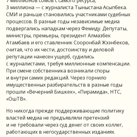
7 миллионов сомов с самого ресурса,
3 миллиона — с журналиста Тыныстана Асыпбека.
СМИ и раньше становились участниками судебных
процессов. В разные годы независимые медиа
подвергались нападкам через Фемиду. Депутаты,
министры, премьеры, президент Алмазбек
Атамбаев и его ставленник Сооронбай Жээнбеков,
считая, что их чести, достоинству и деловой
репутации нанесен ущерб, судились
с журналистами, требуя миллионные компенсации.
При смене собственника возникали споры
и внутри самих редакций. Через горнило
имущественных разбирательств в разные годы
прошли «Вечерний Бишкек», «Пирамида», НТС,
«ОшТВ».
Но никогда прежде поддерживающие политику
властей медиа не предъявляли претензий
и не требовали через суд денег от своих коллег,
работающих в негосударственных изданиях.