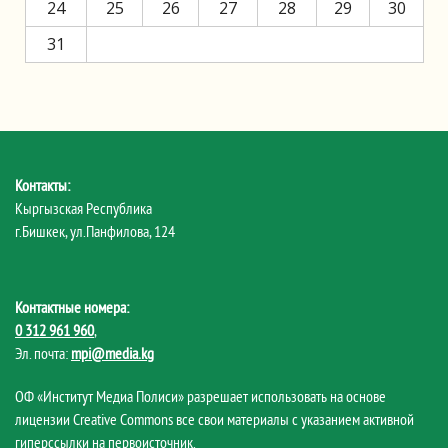
24
25
26
27
28
29
30
31
Контакты:
Кыргызская Республика
г.Бишкек, ул.Панфилова, 124
Контактные номера:
0 312 961 960
,
Эл. почта:
mpi@media.kg
ОФ «Институт Медиа Полиси» разрешает использовать на основе
лицензии Creative Commons все свои материалы с указанием активной
гиперссылки на первоисточник.