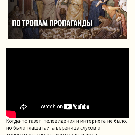
Когда-то газет, телевидения и интернета не было,
но были глашатаи, а вереница слухов и
доносительство вполне справлялись с