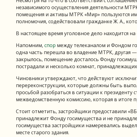
Несмотря на то что в соответствии с соглашени
независимого осуществления деятельности МТРК
помещения и активы МТРК «Мир» пользуются и
полномочия, содействовали гражданке Ж. А., ко
В настоящее время уголовное дело находится на 
Напомним,
спор
между телеканалом и Фондом гос
одна часть перешла во владение МТРК, другая —
закрылось, помещение досталось Фонду госимуще
пострадали и несколько комнат, принадлежащих 
Чиновники утверждают, что действуют исключит
перереконструкции, которые должны быть выпол
просьбой разобраться в ситуации к президенту 
межведомственную комиссию, которая в итоге п
Стоит отметить, застройщики предоставили «ВБ
принадлежит Фонду госимущества и не принадлеж
госимущества застройщики намеревались выдели
месте старого здания.