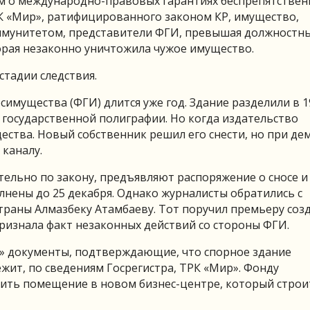
ем о международно-правовых гарантиях беспрепятствен
 «Мир», ратифицированного законом КР, имущество,
ммунитетом, представители ФГИ, превышая должностн
торая незаконно уничтожила чужое имущество.
стадии следствия.
имущества (ФГИ) длится уже год. Здание разделили в 19
 государственной полиграфии. Но когда издательство
ства. Новый собственник решил его снести, но при д
каналу.
ельно по закону, предъявляют распоряжение о сносе и
нены до 25 декабря. Однако журналисты обратились с
страны Алмазбеку Атамбаеву. Тот поручил премьеру соз
ризнала факт незаконных действий со стороны ФГИ.
» документы, подтверждающие, что спорное здание
ит, по сведениям Госрегистра, ТРК «Мир». Фонду
ть помещение в новом бизнес-центре, который строи