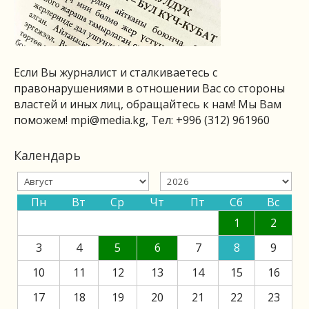
Если Вы журналист и сталкиваетесь с
правонарушениями в отношении Вас со стороны
властей и иных лиц, обращайтесь к нам! Мы Вам
поможем!
mpi@media.kg
, Тел: +996 (312) 961960
Календарь
Пн
Вт
Ср
Чт
Пт
Сб
Вс
1
2
3
4
5
6
7
8
9
10
11
12
13
14
15
16
17
18
19
20
21
22
23