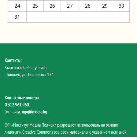
24
25
26
27
28
29
30
31
Контакты:
Кыргызская Республика
г.Бишкек, ул.Панфилова, 124
Контактные номера:
0 312 961 960
,
Эл. почта:
mpi@media.kg
ОФ «Институт Медиа Полиси» разрешает использовать на основе
лицензии Creative Commons все свои материалы с указанием активной