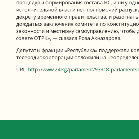
процедуры формирования состава НС, и ни у одн
исполнительной власти нет полномочий распуск
декрету временного правительства, и разогнать
дождаться заключения комитета по конституцио
законности и местному самоуправлению, чтобы 
совете ОТРК», — сказала Роза Акназарова.
Депутаты фракции «Республика» поддержали кол
телерадиокорпорации отложили на неопределен
URL:
http://www.24.kg/parlament/93318-parlamentsk