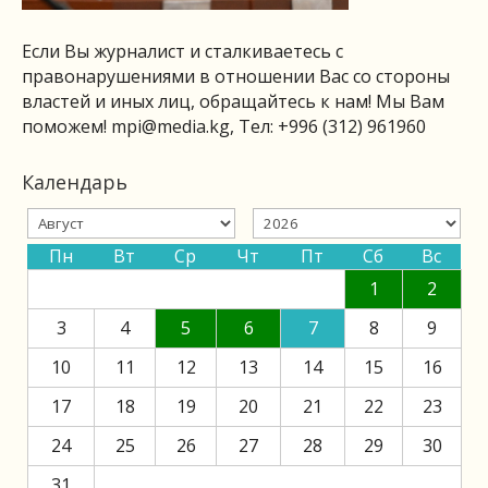
Если Вы журналист и сталкиваетесь с
правонарушениями в отношении Вас со стороны
властей и иных лиц, обращайтесь к нам! Мы Вам
поможем!
mpi@media.kg
, Тел: +996 (312) 961960
Календарь
Пн
Вт
Ср
Чт
Пт
Сб
Вс
1
2
3
4
5
6
7
8
9
10
11
12
13
14
15
16
17
18
19
20
21
22
23
24
25
26
27
28
29
30
31