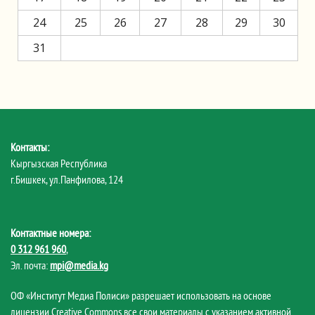
24
25
26
27
28
29
30
31
Контакты:
Кыргызская Республика
г.Бишкек, ул.Панфилова, 124
Контактные номера:
0 312 961 960
,
Эл. почта:
mpi@media.kg
ОФ «Институт Медиа Полиси» разрешает использовать на основе
лицензии Creative Commons все свои материалы с указанием активной