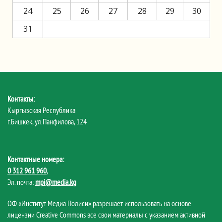
24
25
26
27
28
29
30
31
Контакты:
Кыргызская Республика
г.Бишкек, ул.Панфилова, 124
Контактные номера:
0 312 961 960
,
Эл. почта:
mpi@media.kg
ОФ «Институт Медиа Полиси» разрешает использовать на основе
лицензии Creative Commons все свои материалы с указанием активной