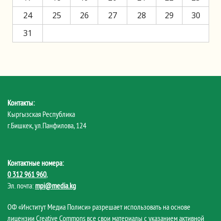
24
25
26
27
28
29
30
31
Контакты:
Кыргызская Республика
г.Бишкек, ул.Панфилова, 124
Контактные номера:
0 312 961 960
,
Эл. почта:
mpi@media.kg
ОФ «Институт Медиа Полиси» разрешает использовать на основе
лицензии Creative Commons все свои материалы с указанием активной