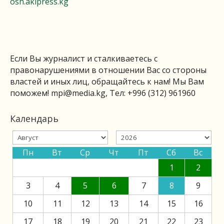
osh.akipress.kg
Если Вы журналист и сталкиваетесь с
правонарушениями в отношении Вас со стороны
властей и иных лиц, обращайтесь к нам! Мы Вам
поможем!
mpi@media.kg
, Тел: +996 (312) 961960
Календарь
Пн
Вт
Ср
Чт
Пт
Сб
Вс
1
2
3
4
5
6
7
8
9
10
11
12
13
14
15
16
17
18
19
20
21
22
23