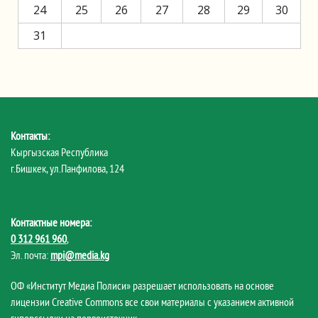
24
25
26
27
28
29
30
31
Контакты:
Кыргызская Республика
г.Бишкек, ул.Панфилова, 124
Контактные номера:
0 312 961 960
,
Эл. почта:
mpi@media.kg
ОФ «Институт Медиа Полиси» разрешает использовать на основе
лицензии Creative Commons все свои материалы с указанием активной