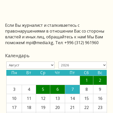
Если Вы журналист и сталкиваетесь с
правонарушениями в отношении Вас со стороны
властей и иных лиц, обращайтесь к нам! Мы Вам
поможем!
mpi@media.kg
, Тел: +996 (312) 961960
Календарь
Пн
Вт
Ср
Чт
Пт
Сб
Вс
1
2
3
4
5
6
7
8
9
10
11
12
13
14
15
16
17
18
19
20
21
22
23