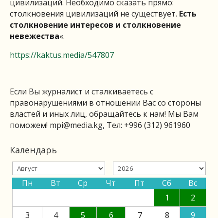
цивилизаций. Необходимо сказать прямо:
столкновения цивилизаций не существует.
Есть
столкновение интересов и столкновение
невежества
«.
https://kaktus.media/547807
Если Вы журналист и сталкиваетесь с
правонарушениями в отношении Вас со стороны
властей и иных лиц, обращайтесь к нам! Мы Вам
поможем!
mpi@media.kg
, Тел: +996 (312) 961960
Календарь
Пн
Вт
Ср
Чт
Пт
Сб
Вс
1
2
3
4
5
6
7
8
9