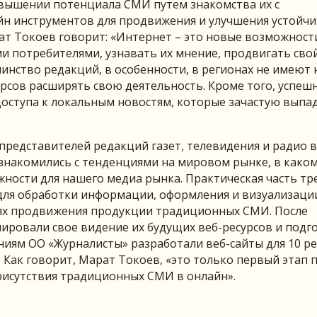
вышении потенциала СМИ путем знакомства их с
н инструментов для продвижения и улучшения устойч
т Токоев говорит: «Интернет – это новые возможност
 потребителями, узнавать их мнение, продвигать сво
шинство редакций, в особенности, в регионах не имеют 
рсов расширять свою деятельность. Кроме того, успеш
доступа к локальным новостям, которые зачастую выпа
представителей редакций газет, телевидения и радио в
ознакомились с тенденциями на мировом рынке, в како
ности для нашего медиа рынка. Практическая часть тр
для обработки информации, оформления и визуализаци
лях продвижения продукции традиционных СМИ. После
ировали свое видение их будущих веб-ресурсов и подг
аниям ОО «Журналисты» разработали веб-сайты для 10 р
. Как говорит, Марат Токоев, «это только первый этап 
исутствия традиционных СМИ в онлайн».