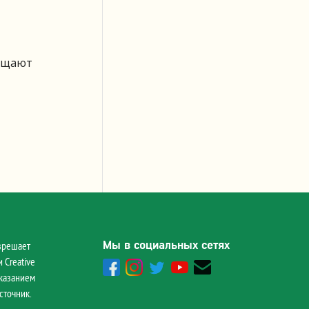
бещают
Мы в социальных сетях
зрешает
 Creative
указанием
сточник.