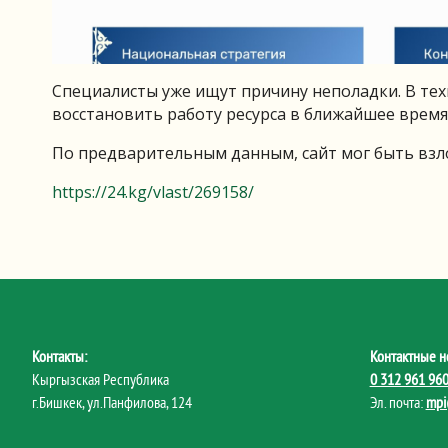
Специалисты уже ищут причину неполадки. В те
восстановить работу ресурса в ближайшее время
По предварительным данным, сайт мог быть взл
https://24.kg/vlast/269158/
Контакты:
Контактные н
Кыргызская Республика
0 312 961 96
г.Бишкек, ул.Панфилова, 124
Эл. почта:
mpi