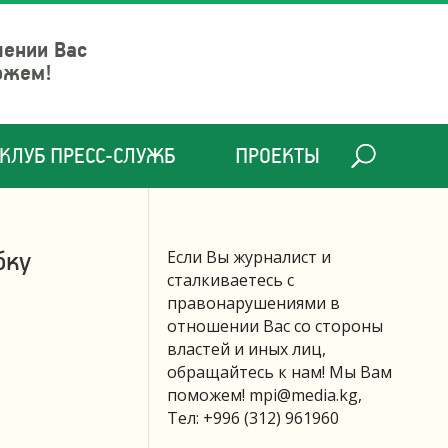
шении Вас
ожем!
КЛУБ ПРЕСС-СЛУЖБ
ПРОЕКТЫ
бку
Если Вы журналист и
сталкиваетесь с
правонарушениями в
отношении Вас со стороны
властей и иных лиц,
обращайтесь к нам! Мы Вам
поможем!
mpi@media.kg
,
Тел: +996 (312) 961960