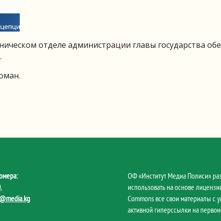
хническом отделе администрации главы государства о
.
оман.
омера:
ОФ «Институт Медиа Полиси» ра
0
,
использовать на основе лицензии
@media.kg
Commons все свои материалы с 
активной гиперссылки на первои