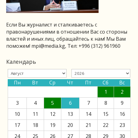
Если Вы журналист и сталкиваетесь с
правонарушениями в отношении Вас со стороны
властей и иных лиц, обращайтесь к нам! Мы Вам
поможем!
mpi@media.kg
, Тел: +996 (312) 961960
Календарь
Пн
Вт
Ср
Чт
Пт
Сб
Вс
1
2
3
4
5
6
7
8
9
10
11
12
13
14
15
16
17
18
19
20
21
22
23
24
25
26
27
28
29
30