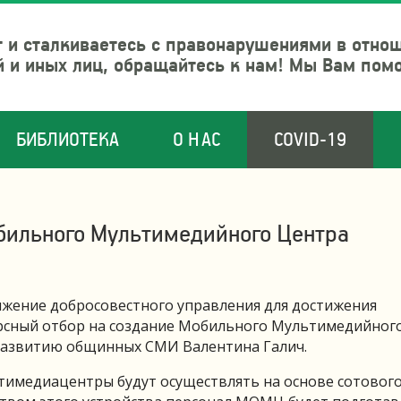
 и сталкиваетесь с правонарушениями в отно
й и иных лиц, обращайтесь к нам! Мы Вам пом
БИБЛИОТЕКА
О НАС
COVID-19
бильного Мультимедийного Центра
ижение добросовестного управления для достижения
урсный отбор на создание Мобильного Мультимедийног
развитию общинных СМИ Валентина Галич.
медиацентры будут осуществлять на основе сотовог