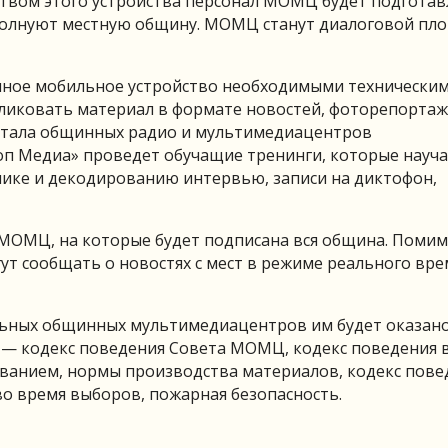
едством этого устройства персонал МОМЦ будет подгота
е волнуют местную общину. МОМЦ станут диалоговой пл
анное мобильное устройство необходимыми технически
ликовать материал в формате новостей, фоторепортаж
ортала общинных радио и мультимедиацентров
ооп Медиа» проведет обучащие тренинги, которые науч
ике и декодированию интервью, записи на диктофон,
х МОМЦ, на которые будет подписана вся община. Поми
гут сообщать о новостях с мест в режиме реального вр
ильных общинных мультимедиацентров им будет оказан
 — кодекс поведения Совета МОМЦ, кодекс поведения 
анием, нормы производства материалов, кодекс пове
о время выборов, пожарная безопасность.