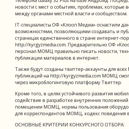
телефона Galaxy S2 Plus на базе Андроид. Поср
новости с мест о событиях, проблемах, которы
между органами местной власти и сообществом.
IT-специалисты ОФ «Клооп Медиа» оснастили д
возможностями, позволяющими создавать и пуб
страницах единственного в стране интернет-п
http://kyrgyzmedia.com. Предварительно ОФ «Кл
персонал МОМЦ правильно писать новости, техн
публикации материалов в интернет.
Также будут созданы твиттер-аккаунты для все
публикаций на http://kyrgyzmedia.com МОМЦ смо
через микроблогинговую платформу Твиттер.
Кроме того, в целях устойчивого развития моб
содействие в разработке внутренних положений
помещении МОМЦ, нормы пользования оборудов
для корреспондентов МОМЦ, кодекс поведения в
ОСНОВНЫЕ КРИТЕРИИ КОНКУРСНОГО ОТБОРА: