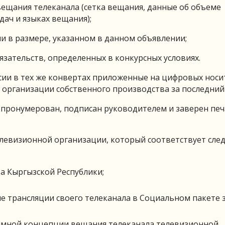
ещания телеканала (сетка вещания, данные об объеме
ач и языках вещания);
ии в размере, указанном в данном объявлении;
язательств, определенных в конкурсных условиях.
сии в тех же конвертах приложенные на цифровых носи
организации собственного производства за последний 
 пронумерован, подписан руководителем и заверен пе
елевизионной организации, который соответствует сл
а Кыргызской Республики;
 трансляции своего телеканала в Социальном пакете з
ммной концепции вещания телеканала телевизионной