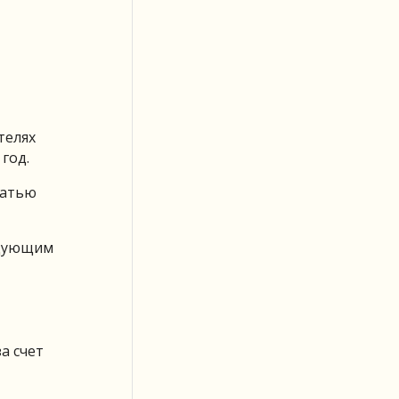
телях
год.
чатью
едующим
а счет