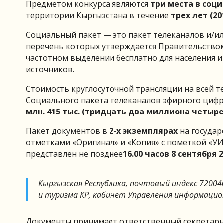
Предметом конкурса являются
три места в соц
территории Кыргызстана в течение
трех лет (20
Социальный пакет — это пакет телеканалов и/и
перечень которых утверждается Правительством
частотном выделении бесплатно для населения 
источников.
Стоимость круглосуточной трансляции на всей т
Социального пакета телеканалов эфирного циф
млн. 415 тыс. (тридцать два миллиона четыр
Пакет документов в
2-х экземплярах
на государ
отметками «Оригинал» и «Копия» с пометкой «У
представлен не позднее
16.00 часов 8 сентября 
Кыргызская Республика, почтовый индекс 72004
и туризма КР, кабинет Управления информацио
Документы принимает ответственный секретарь