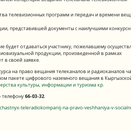
ва телевизионных программ и передач и времени вещ
ции, представившей документы с наилучшими конкурс
е будет отдаваться участнику, пожелавшему осуществ
диовизуальной продукции, произведенной в рамках
т в своей заявке.
курса на право вещания телеканалов и радиоканалов ч
ном пакете цифрового наземного вещания в Кыргызско
терства культуры, информации и туризма кр
.
о телефону
66-03-32
.
-chastnyx-teleradiokompanij-na-pravo-veshhaniya-v-social