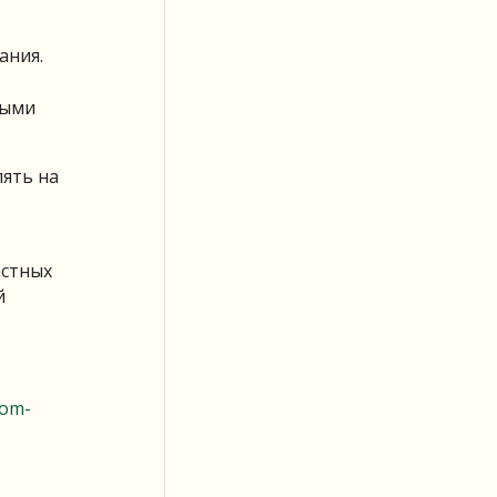
ания.
ными
лять на
астных
й
nom-