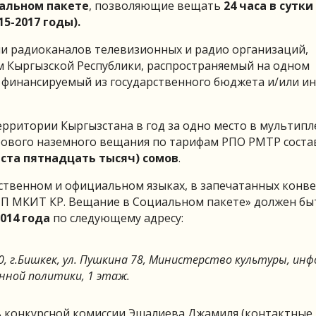
иальном пакете
, позволяющие вещать
24 часа в сутки
15-2017 годы).
ли радиоканалов телевизионных и радио организаций,
 Кыргызской Республики, распространяемый на одном
и финансируемый из государственного бюджета и/или и
ерритории Кыргызстана в год за одно место в мультипл
рового наземного вещания по тарифам РПО РМТР соста
еста пятнадцать тысяч) сомов
.
ственном и официальном языках, в запечатанных конвер
ИП МКИТ КР. Вещание в Социальном пакете» должен бы
2014 года
по следующему адресу:
0, г.Бишкек, ул. Пушкина 78, Министерство культуры, ин
нной политики, 1 этаж.
 конкурсной комиссии Эшалиева Джамиля (контактные