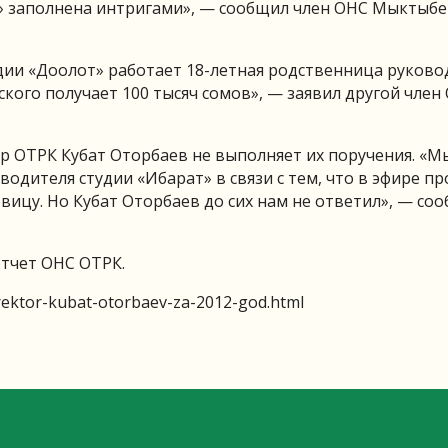
о» заполнена интригами», — сообщил член ОНС Мыктыбе
удии «Доолот» работает 18-летная родственница руково
ского получает 100 тысяч сомов», — заявил другой член
р ОТРК Кубат Оторбаев не выполняет их поручения. «М
одителя студии «Ибарат» в связи с тем, что в эфире п
вицу. Но Кубат Оторбаев до сих нам не ответил», — со
отчет ОНС ОТРК.
rektor-kubat-otorbaev-za-2012-god.html