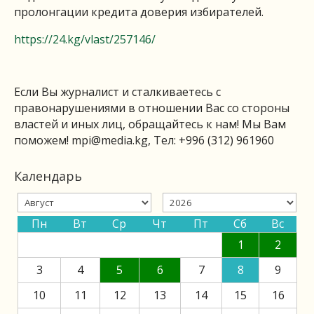
пролонгации кредита доверия избирателей.
https://24.kg/vlast/257146/
Если Вы журналист и сталкиваетесь с
правонарушениями в отношении Вас со стороны
властей и иных лиц, обращайтесь к нам! Мы Вам
поможем!
mpi@media.kg
, Тел: +996 (312) 961960
Календарь
Пн
Вт
Ср
Чт
Пт
Сб
Вс
1
2
3
4
5
6
7
8
9
10
11
12
13
14
15
16