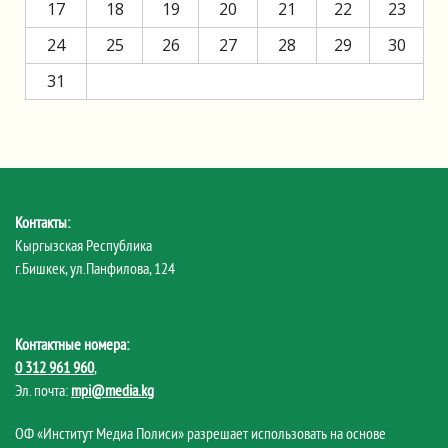
17
18
19
20
21
22
23
24
25
26
27
28
29
30
31
Контакты:
Кыргызская Республика
г.Бишкек, ул.Панфилова, 124
Контактные номера:
0 312 961 960
,
Эл. почта:
mpi@media.kg
ОФ «Институт Медиа Полиси» разрешает использовать на основе