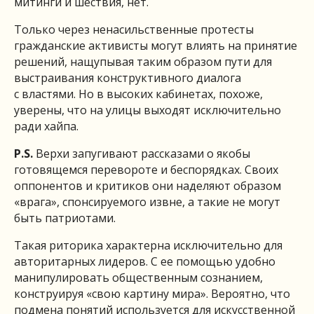
митинги и шествия, нет.
Только через ненасильственные протесты
гражданские активисты могут влиять на принятие
решений, нащупывая таким образом пути для
выстраивания конструктивного диалога
с властями. Но в высоких кабинетах, похоже,
уверены, что на улицы выходят исключительно
ради хайпа.
P
.
S
.
Верхи запугивают рассказами о якобы
готовящемся перевороте и беспорядках. Своих
оппонентов и критиков они наделяют образом
«врага», спонсируемого извне, а такие не могут
быть патриотами.
Такая риторика характерна исключительно для
авторитарных лидеров. С ее помощью удобно
манипулировать общественным сознанием,
конструируя «свою картину мира». Вероятно, что
подмена понятий используется для искусственной