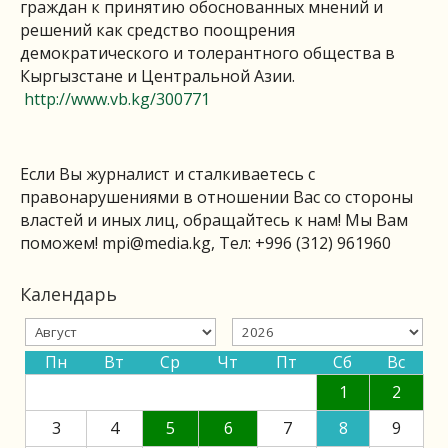
граждан к принятию обоснованных мнений и
решений как средство поощрения
демократического и толерантного общества в
Кыргызстане и Центральной Азии.
http://www.vb.kg/300771
Если Вы журналист и сталкиваетесь с
правонарушениями в отношении Вас со стороны
властей и иных лиц, обращайтесь к нам! Мы Вам
поможем!
mpi@media.kg
, Тел: +996 (312) 961960
Календарь
Пн
Вт
Ср
Чт
Пт
Сб
Вс
1
2
3
4
5
6
7
8
9