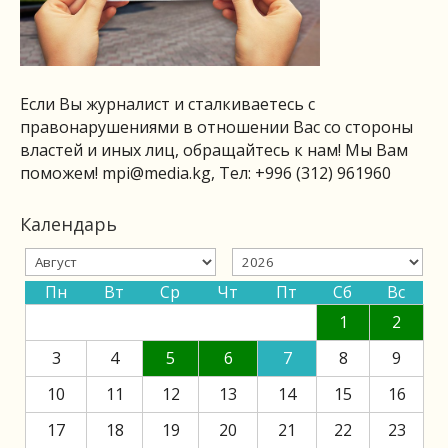
Если Вы журналист и сталкиваетесь с
правонарушениями в отношении Вас со стороны
властей и иных лиц, обращайтесь к нам! Мы Вам
поможем!
mpi@media.kg
, Тел: +996 (312) 961960
Календарь
Пн
Вт
Ср
Чт
Пт
Сб
Вс
1
2
3
4
5
6
7
8
9
10
11
12
13
14
15
16
17
18
19
20
21
22
23