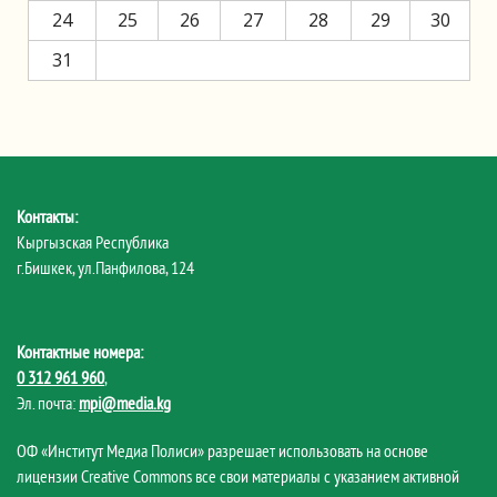
24
25
26
27
28
29
30
31
Контакты:
Кыргызская Республика
г.Бишкек, ул.Панфилова, 124
Контактные номера:
0 312 961 960
,
Эл. почта:
mpi@media.kg
ОФ «Институт Медиа Полиси» разрешает использовать на основе
лицензии Creative Commons все свои материалы с указанием активной