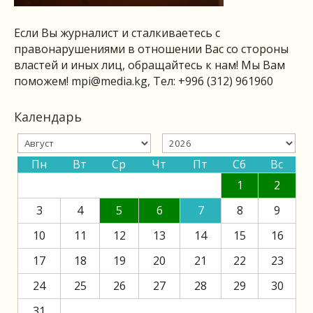
Если Вы журналист и сталкиваетесь с
правонарушениями в отношении Вас со стороны
властей и иных лиц, обращайтесь к нам! Мы Вам
поможем!
mpi@media.kg
, Тел: +996 (312) 961960
Календарь
Пн
Вт
Ср
Чт
Пт
Сб
Вс
1
2
3
4
5
6
7
8
9
10
11
12
13
14
15
16
17
18
19
20
21
22
23
24
25
26
27
28
29
30
31