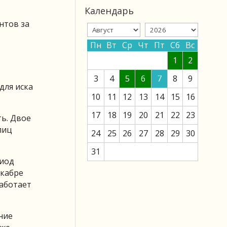
Календарь
нтов за
Пн
Вт
Ср
Чт
Пт
Сб
Вс
1
2
3
4
5
6
7
8
9
для иска
10
11
12
13
14
15
16
17
18
19
20
21
22
23
ть. Двое
лиц
24
25
26
27
28
29
30
31
риод
екабре
работает
ние