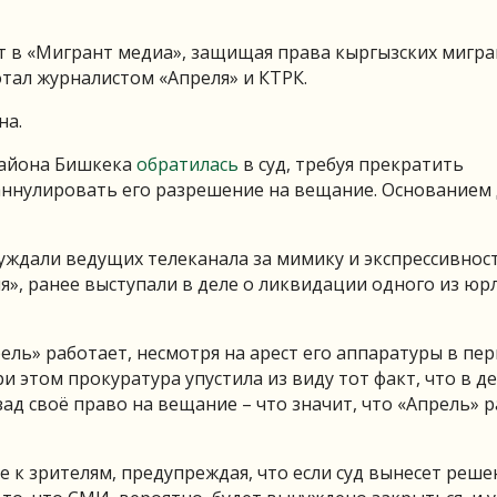
т в «Мигрант медиа», защищая права кыргызских мигра
отал журналистом «Апреля» и КТРК.
на.
района Бишкека
обратилась
в суд, требуя прекратить
 аннулировать его разрешение на вещание. Основанием 
уждали ведущих телеканала за мимику и экспрессивнос
я», ранее выступали в деле о ликвидации одного из юр
ель» работает, несмотря на арест его аппаратуры в пе
и этом прокуратура упустила из виду тот факт, что в д
зад своё право на вещание – что значит, что «Апрель» 
 к зрителям, предупреждая, что если суд вынесет реше