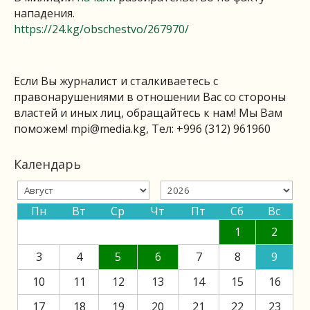
нападения.
https://24.kg/obschestvo/267970/
Если Вы журналист и сталкиваетесь с
правонарушениями в отношении Вас со стороны
властей и иных лиц, обращайтесь к нам! Мы Вам
поможем!
mpi@media.kg
, Тел: +996 (312) 961960
Календарь
Пн
Вт
Ср
Чт
Пт
Сб
Вс
1
2
3
4
5
6
7
8
9
10
11
12
13
14
15
16
17
18
19
20
21
22
23