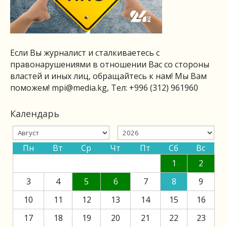
Если Вы журналист и сталкиваетесь с
правонарушениями в отношении Вас со стороны
властей и иных лиц, обращайтесь к нам! Мы Вам
поможем!
mpi@media.kg
, Тел: +996 (312) 961960
Календарь
Пн
Вт
Ср
Чт
Пт
Сб
Вс
1
2
3
4
5
6
7
8
9
10
11
12
13
14
15
16
17
18
19
20
21
22
23