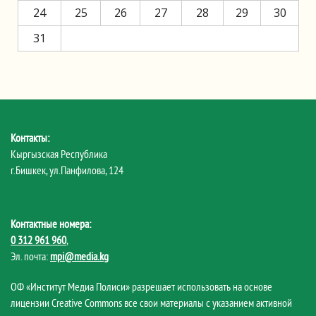
24
25
26
27
28
29
30
31
Контакты:
Кыргызская Республика
г.Бишкек, ул.Панфилова, 124
Контактные номера:
0 312 961 960
,
Эл. почта:
mpi@media.kg
ОФ «Институт Медиа Полиси» разрешает использовать на основе
лицензии Creative Commons все свои материалы с указанием активной