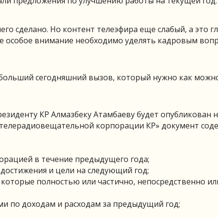
али предложения по улучшению работы на текущей год.
го сделано. Но контент телеэфира еще слабый, а это г
е особое внимание необходимо уделять кадровым вопр
ибольший сегодняшний вызов, который нужно как можн
езиденту КР Алмазбеку Атамбаеву будет опубликован н
ой телерадиовещательной корпорации КР» документ сод
орацией в течение предыдущего года;
 достижения и цели на следующий год;
 которые полностью или частично, непосредственно ил
и по доходам и расходам за предыдущий год;