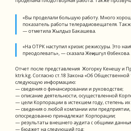
проделана плодотворная работа. Также прозвуч
«Вы проделали большую работу. Много хороше
показатель работы телерадиовещателя. Такж
— отметила Жылдыз Бакашева.
«На ОТРК наступил кризис режиссуры. Это на
преодолевать», — сказала Жеңишгүл Өзбекова.
Отчет после представления Жогорку Кенешу и Пр
ktrk.kg. Согласно ст.18 Закона «Об Общественн
следующую информацию:
— сведения о финансировании и руководстве;
— описание деятельности, осуществленной Корп
— цели Корпорации в истекшем году, степень их
— сведения о любой компании или предприятии,
опосредованно принадлежат Корпорации;
— результаты внешнего аудита с общими данным
— бюджет на следующий год;