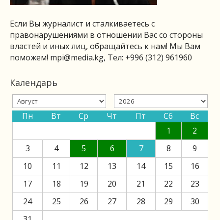
Если Вы журналист и сталкиваетесь с
правонарушениями в отношении Вас со стороны
властей и иных лиц, обращайтесь к нам! Мы Вам
поможем!
mpi@media.kg
, Тел: +996 (312) 961960
Календарь
Пн
Вт
Ср
Чт
Пт
Сб
Вс
1
2
3
4
5
6
7
8
9
10
11
12
13
14
15
16
17
18
19
20
21
22
23
24
25
26
27
28
29
30
31