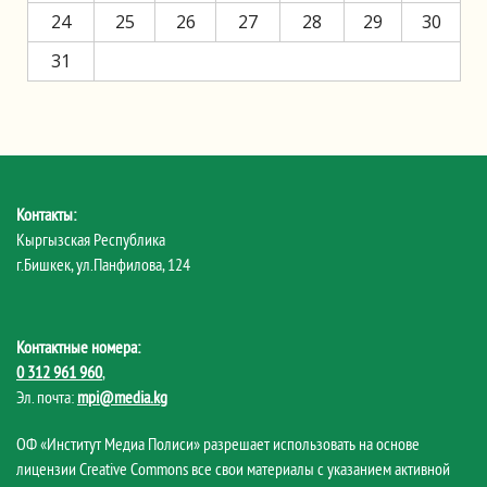
24
25
26
27
28
29
30
31
Контакты:
Кыргызская Республика
г.Бишкек, ул.Панфилова, 124
Контактные номера:
0 312 961 960
,
Эл. почта:
mpi@media.kg
ОФ «Институт Медиа Полиси» разрешает использовать на основе
лицензии Creative Commons все свои материалы с указанием активной