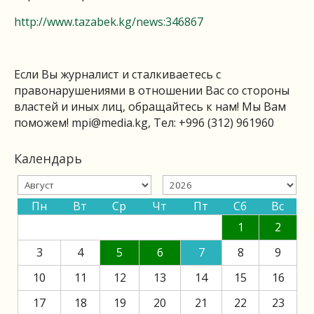
http://www.tazabek.kg/news:346867
Если Вы журналист и сталкиваетесь с
правонарушениями в отношении Вас со стороны
властей и иных лиц, обращайтесь к нам! Мы Вам
поможем!
mpi@media.kg
, Тел: +996 (312) 961960
Календарь
Пн
Вт
Ср
Чт
Пт
Сб
Вс
1
2
3
4
5
6
7
8
9
10
11
12
13
14
15
16
17
18
19
20
21
22
23