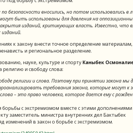
то под борьбу с экстремизмом:
ы по безопасности вносились, но потом использовались в 
 могут быть использованы для давления на оппозиционны
акрытия изданий, критикующих власть. Известно, что 
 изданий.
ниях к закону внести точное определение материалам,
нависть и региональное разделение.
ованию, науке, культуре и спорту
Каныбек Осмонали
 религию и свободу слова:
вободе религии и слова. Поэтому при принятии закона мы
проанализировать требования закона, которые могут к 
лова – это право человека, которое дается ему с рожден
я борьбы с экстремизмом вместе с этими дополнениями
екту заместитель министра внутренних дел Бактыбек
яд изменений в закон о борьбе с экстремизмом.