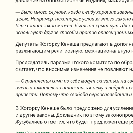
давление на оппозиционные издания, маскируя э
— Было много случаев, когда с виду хорошие закон
целях. Например, некоторые условия этого закона
Через этот закон может быть открыт путь для з
используют другие способы против оппозиционных
Депутаты Жогорку Кенеша предлагают в дополне
разжигающим религиозную, межнациональную не
Председатель парламентского комитета по образ
считает, что вносимые изменения не повлияют на
— Ограничения сами по себе могут сказаться на с
очень внимательно отнестись к нему и подробно 
привести. Потому что свобода вероисповедания и с
В Жогорку Кенеше было предложено для усилени
и другие законы. Докладчик по этому законопро
Жусубалиев отметил, что будет предложен еще р