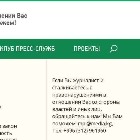
шении Вас
ожем!
КЛУБ ПРЕСС-СЛУЖБ
ПРОЕКТЫ
Если Вы журналист и
сталкиваетесь с
правонарушениями в
отношении Вас со стороны
ю
властей и иных лиц,
обращайтесь к нам! Мы Вам
поможем!
mpi@media.kg
,
в закон
Тел: +996 (312) 961960
мость