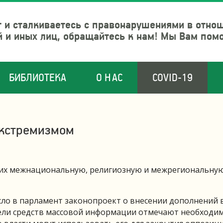
 и сталкиваетесь с правонарушениями в отно
й и иных лиц, обращайтесь к нам! Мы Вам пом
БИБЛИОТЕКА
О НАС
COVID-19
экстремизмом
ющих межнациональную, религиозную и межрегиональну
сло в парламент законопроект о внесении дополнений 
тели средств массовой информации отмечают необходи