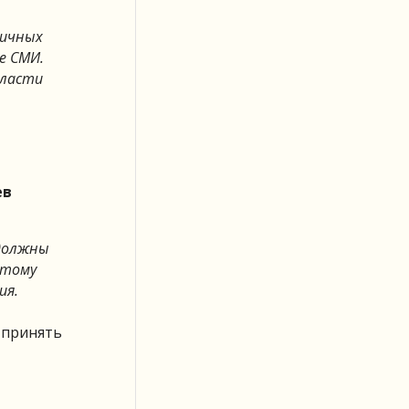
личных
е СМИ.
власти
ев
 должны
этому
ия.
 принять