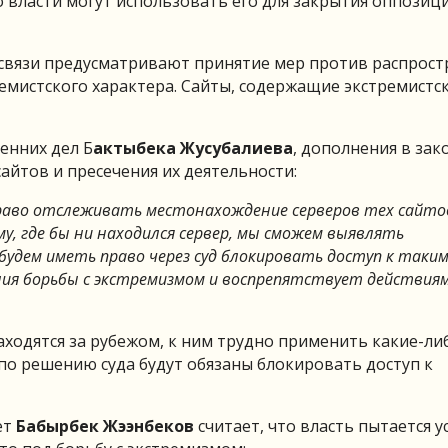
то власти могут использовать его для закрытия оппози
 связи предусматривают принятие мер против распрост
емистского характера. Сайты, содержащие экстремистс
енних дел Б
актыбека Жусубалиева
, дополнения в зак
сайтов и пресечения их деятельности:
раво отслеживать местонахождение серверов тех сайтов
, где бы ни находился сервер, мы сможем выявлять
 будем иметь право через суд блокировать доступ к таки
ения борьбы с экстремизмом и воспрепятствует действиям
находятся за рубежом, к ним трудно применить какие-ли
 по решению суда будут обязаны блокировать доступ к
ет
Бабырбек Жээнбеков
считает, что власть пытается у