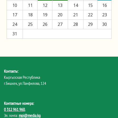
10
11
12
13
14
15
16
17
18
19
20
21
22
23
24
25
26
27
28
29
30
31
Контакты:
Кыргызская Республика
г.Бишкек, ул.Панфилова, 124
Контактные номера:
0 312 961 960
,
Эл. почта:
mpi@media.kg