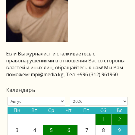
Если Вы журналист и сталкиваетесь с
правонарушениями в отношении Вас со стороны
властей и иных лиц, обращайтесь к нам! Мы Вам
поможем!
mpi@media.kg
, Тел: +996 (312) 961960
Календарь
Пн
Вт
Ср
Чт
Пт
Сб
Вс
1
2
3
4
5
6
7
8
9